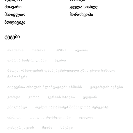
Მთავარი
Ყველა Სიახლე
Მსოფლიო
Ჰოროსკოპი
Პოლიტიკა
ტეგები
akademia
metreveli
SWIFT
ავარია
ავარია სამტრედიაში
აჭარა
ბათუმი–ახალციხის დამაკავშირებელი გზის ერთი ნაწილი
ჩამოინგრა
ბაქტერია თხილის პლანტაციებს ახმობს
გოგირდის აუზები
გორდი
გურია
გურიის სტიქია
ელდარ
ემიგრანტი
თემურ ქათამაძემ შიმშილობა შეწყვიტა
თუშეთი
თხილის პლანტაციები
იტალია
კონკურენციის
მეამა
ნაგავი