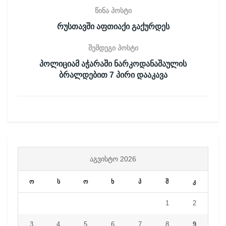
წინა პოსტი
რუსთავში აფთიაქი გაქურდეს
შემდეგი პოსტი
პოლიციამ აჭარაში ნარკოდანაშაულის
ბრალდებით 7 პირი დააკავა
ᲐᲒᲕᲘᲡᲢᲝ 2026
ო
ს
ო
ხ
პ
შ
კ
1
2
3
4
5
6
7
8
9