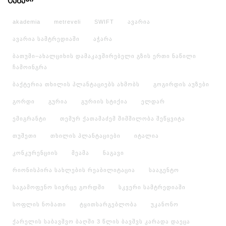
akademia
metreveli
SWIFT
ავარია
ავარია სამტრედიაში
აჭარა
ბათუმი–ახალციხის დამაკავშირებელი გზის ერთი ნაწილი
ჩამოინგრა
ბაქტერია თხილის პლანტაციებს ახმობს
გოგირდის აუზები
გორდი
გურია
გურიის სტიქია
ელდარ
ემიგრანტი
თემურ ქათამაძემ შიმშილობა შეწყვიტა
თუშეთი
თხილის პლანტაციები
იტალია
კონკურენციის
მეამა
ნაგავი
რიონისპირა სახლების რეაბილიტაცია
სააგენტო
საგამოფენო სივრცე გორდში
სკვერი სამტრედიაში
სოფლის ნობათი
ტყითსარგებლობა
უკანონო
ქარელის საბავშვო ბაღში 3 წლის ბავშვს კარადა დაეცა