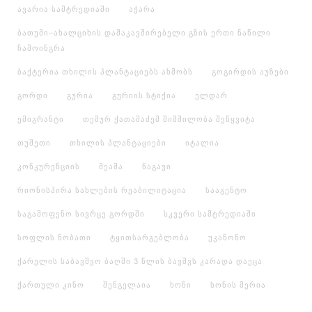
ავარია სამტრედიაში
აჭარა
ბათუმი–ახალციხის დამაკავშირებელი გზის ერთი ნაწილი
ჩამოინგრა
ბაქტერია თხილის პლანტაციებს ახმობს
გოგირდის აუზები
გორდი
გურია
გურიის სტიქია
ელდარ
ემიგრანტი
თემურ ქათამაძემ შიმშილობა შეწყვიტა
თუშეთი
თხილის პლანტაციები
იტალია
კონკურენციის
მეამა
ნაგავი
რიონისპირა სახლების რეაბილიტაცია
სააგენტო
საგამოფენო სივრცე გორდში
სკვერი სამტრედიაში
სოფლის ნობათი
ტყითსარგებლობა
უკანონო
ქარელის საბავშვო ბაღში 3 წლის ბავშვს კარადა დაეცა
ქართული კინო
შენგელაია
ხონი
ხონის მერია