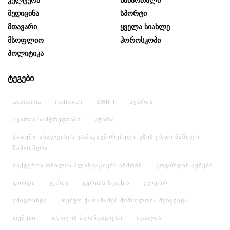
Კულტურა
Სამართალი
Მედიცინა
Სპორტი
Მთავარი
Ყველა Სიახლე
Მსოფლიო
Ჰოროსკოპი
Პოლიტიკა
ტეგები
akademia
metreveli
SWIFT
ავარია
ავარია სამტრედიაში
აჭარა
ბათუმი–ახალციხის დამაკავშირებელი გზის ერთი ნაწილი
ჩამოინგრა
ბაქტერია თხილის პლანტაციებს ახმობს
გოგირდის აუზები
გორდი
გურია
გურიის სტიქია
ელდარ
ემიგრანტი
თემურ ქათამაძემ შიმშილობა შეწყვიტა
თუშეთი
თხილის პლანტაციები
იტალია