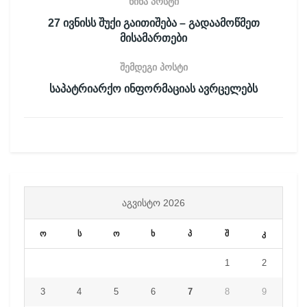
წინა პოსტი
27 ივნისს შუქი გაითიშება – გადაამოწმეთ
მისამართები
შემდეგი პოსტი
საპატრიარქო ინფორმაციას ავრცელებს
ᲐᲒᲕᲘᲡᲢᲝ 2026
ო
ს
ო
ხ
პ
შ
კ
1
2
3
4
5
6
7
8
9