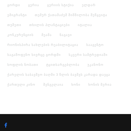
გორდი
გურია
გურიის სტიქია
ელდარ
ემიგრანტი
თემურ ქათამაძემ შიმშილობა შეწყვიტა
თუშეთი
თხილის პლანტაციები
იტალია
კონკურენციის
მეამა
ნაგავი
რიონისპირა სახლების რეაბილიტაცია
სააგენტო
საგამოფენო სივრცე გორდში
სკვერი სამტრედიაში
სოფლის ნობათი
ტყითსარგებლობა
უკანონო
ქარელის საბავშვო ბაღში 3 წლის ბავშვს კარადა დაეცა
ქართული კინო
შენგელაია
ხონი
ხონის მერია