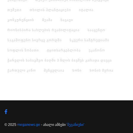
თუშეთი
თხილის პლანტაციები
იტალია
კონკურენციის
მეამა
ნაგავი
რიონისპირა სახლების რეაბილიტაცია
სააგენტო
საგამოფენო სივრცე გორდში
სკვერი სამტრედიაში
სოფლის ნობათი
ტყითსარგებლობა
უკანონო
ქარელის საბავშვო ბაღში 3 წლის ბავშვს კარადა დაეცა
ქართული კინო
შენგელაია
ხონი
ხონის მერია
© 2025
meganews.ge
- ახალი ამბები
'მეგანიუსი'