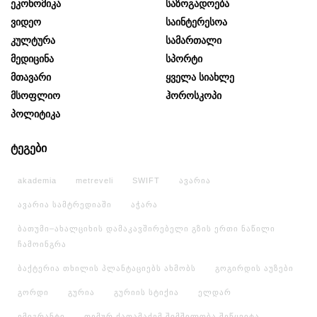
Ეკონომიკა
Საზოგადოება
Ვიდეო
Საინტერესოა
Კულტურა
Სამართალი
Მედიცინა
Სპორტი
Მთავარი
Ყველა Სიახლე
Მსოფლიო
Ჰოროსკოპი
Პოლიტიკა
ტეგები
akademia
metreveli
SWIFT
ავარია
ავარია სამტრედიაში
აჭარა
ბათუმი–ახალციხის დამაკავშირებელი გზის ერთი ნაწილი
ჩამოინგრა
ბაქტერია თხილის პლანტაციებს ახმობს
გოგირდის აუზები
გორდი
გურია
გურიის სტიქია
ელდარ
ემიგრანტი
თემურ ქათამაძემ შიმშილობა შეწყვიტა