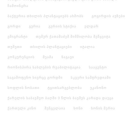
ჩამოინგრა
ბაქტერია თხილის პლანტაციებს ახმობს
გოგირდის აუზები
გორდი
გურია
გურიის სტიქია
ელდარ
ემიგრანტი
თემურ ქათამაძემ შიმშილობა შეწყვიტა
თუშეთი
თხილის პლანტაციები
იტალია
კონკურენციის
მეამა
ნაგავი
რიონისპირა სახლების რეაბილიტაცია
სააგენტო
საგამოფენო სივრცე გორდში
სკვერი სამტრედიაში
სოფლის ნობათი
ტყითსარგებლობა
უკანონო
ქარელის საბავშვო ბაღში 3 წლის ბავშვს კარადა დაეცა
ქართული კინო
შენგელაია
ხონი
ხონის მერია