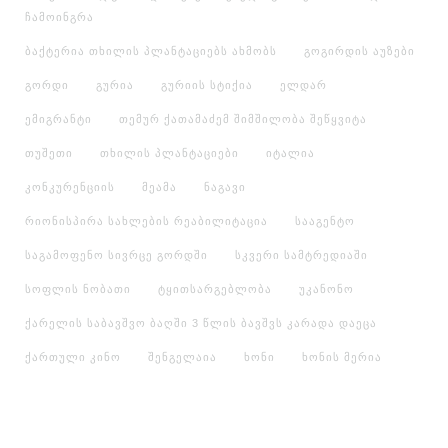
ჩამოინგრა
ბაქტერია თხილის პლანტაციებს ახმობს
გოგირდის აუზები
გორდი
გურია
გურიის სტიქია
ელდარ
ემიგრანტი
თემურ ქათამაძემ შიმშილობა შეწყვიტა
თუშეთი
თხილის პლანტაციები
იტალია
კონკურენციის
მეამა
ნაგავი
რიონისპირა სახლების რეაბილიტაცია
სააგენტო
საგამოფენო სივრცე გორდში
სკვერი სამტრედიაში
სოფლის ნობათი
ტყითსარგებლობა
უკანონო
ქარელის საბავშვო ბაღში 3 წლის ბავშვს კარადა დაეცა
ქართული კინო
შენგელაია
ხონი
ხონის მერია