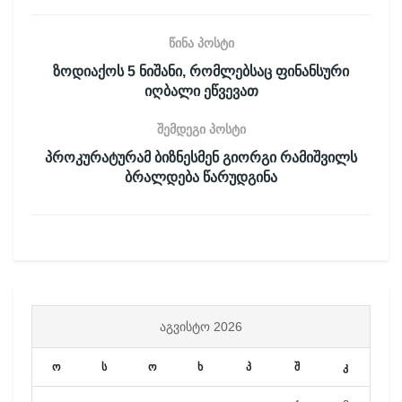
წინა პოსტი
ზოდიაქოს 5 ნიშანი, რომლებსაც ფინანსური
იღბალი ეწვევათ
შემდეგი პოსტი
პროკურატურამ ბიზნესმენ გიორგი რამიშვილს
ბრალდება წარუდგინა
ᲐᲒᲕᲘᲡᲢᲝ 2026
ო
ს
ო
ხ
პ
შ
კ