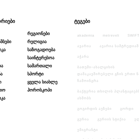
ორიები
ტეგები
Რეგიონები
akademia
metreveli
SWIF
მბები
Რელიგია
ავარია
ავარია სამტრედიაშ
იკა
Საზოგადოება
აჭარა
Საინტერესოა
რა
Სამართალი
ბათუმი–ახალციხის
ა
Სპორტი
დამაკავშირებელი გზის ერთი 
ჩამოინგრა
ი
Ყველა Სიახლე
იო
Ჰოროსკოპი
ბაქტერია თხილის პლანტაციებ
კა
ახმობს
გოგირდის აუზები
გორდი
გურია
გურიის სტიქია
ე
ემიგრანტი