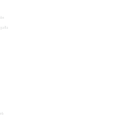
ბი
მეამა
ის