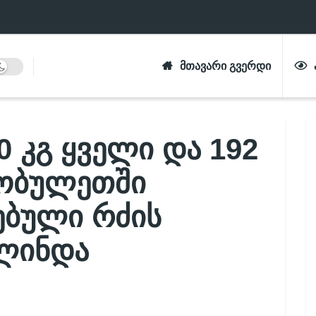
ᲛᲗᲐᲕᲐᲠᲘ ᲒᲕᲔᲠᲓᲘ
 კგ ყველი და 192
ქობულეთში
ებული რძის
ვლინდა