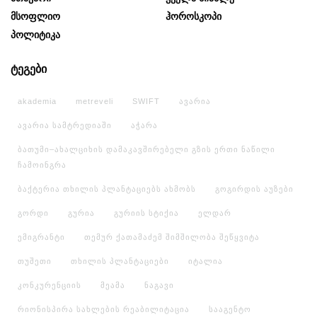
Მსოფლიო
Ჰოროსკოპი
Პოლიტიკა
ტეგები
akademia
metreveli
SWIFT
ავარია
ავარია სამტრედიაში
აჭარა
ბათუმი–ახალციხის დამაკავშირებელი გზის ერთი ნაწილი
ჩამოინგრა
ბაქტერია თხილის პლანტაციებს ახმობს
გოგირდის აუზები
გორდი
გურია
გურიის სტიქია
ელდარ
ემიგრანტი
თემურ ქათამაძემ შიმშილობა შეწყვიტა
თუშეთი
თხილის პლანტაციები
იტალია
კონკურენციის
მეამა
ნაგავი
რიონისპირა სახლების რეაბილიტაცია
სააგენტო