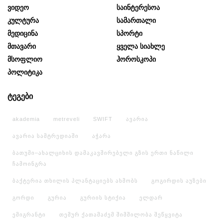
Ვიდეო
Საინტერესოა
Კულტურა
Სამართალი
Მედიცინა
Სპორტი
Მთავარი
Ყველა Სიახლე
Მსოფლიო
Ჰოროსკოპი
Პოლიტიკა
ტეგები
akademia
metreveli
SWIFT
ავარია
ავარია სამტრედიაში
აჭარა
ბათუმი–ახალციხის დამაკავშირებელი გზის ერთი ნაწილი
ჩამოინგრა
ბაქტერია თხილის პლანტაციებს ახმობს
გოგირდის აუზები
გორდი
გურია
გურიის სტიქია
ელდარ
ემიგრანტი
თემურ ქათამაძემ შიმშილობა შეწყვიტა