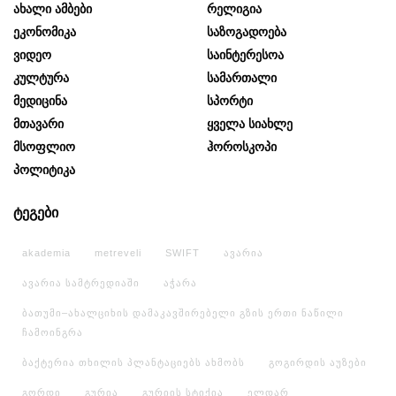
Ახალი Ამბები
Რელიგია
Ეკონომიკა
Საზოგადოება
Ვიდეო
Საინტერესოა
Კულტურა
Სამართალი
Მედიცინა
Სპორტი
Მთავარი
Ყველა Სიახლე
Მსოფლიო
Ჰოროსკოპი
Პოლიტიკა
ტეგები
akademia
metreveli
SWIFT
ავარია
ავარია სამტრედიაში
აჭარა
ბათუმი–ახალციხის დამაკავშირებელი გზის ერთი ნაწილი
ჩამოინგრა
ბაქტერია თხილის პლანტაციებს ახმობს
გოგირდის აუზები
გორდი
გურია
გურიის სტიქია
ელდარ