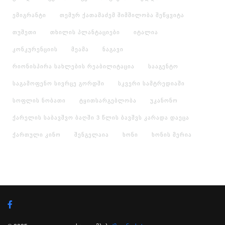
ემიგრანტი
თემურ ქათამაძემ შიმშილობა შეწყვიტა
თუშეთი
თხილის პლანტაციები
იტალია
კონკურენციის
მეამა
ნაგავი
რიონისპირა სახლების რეაბილიტაცია
სააგენტო
საგამოფენო სივრცე გორდში
სკვერი სამტრედიაში
სოფლის ნობათი
ტყითსარგებლობა
უკანონო
ქარელის საბავშვო ბაღში 3 წლის ბავშვს კარადა დაეცა
ქართული კინო
შენგელაია
ხონი
ხონის მერია