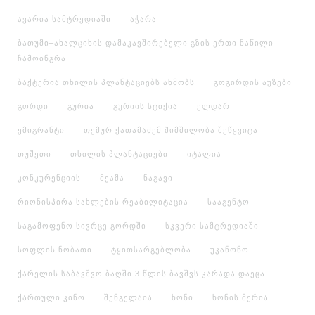
ავარია სამტრედიაში
აჭარა
ბათუმი–ახალციხის დამაკავშირებელი გზის ერთი ნაწილი
ჩამოინგრა
ბაქტერია თხილის პლანტაციებს ახმობს
გოგირდის აუზები
გორდი
გურია
გურიის სტიქია
ელდარ
ემიგრანტი
თემურ ქათამაძემ შიმშილობა შეწყვიტა
თუშეთი
თხილის პლანტაციები
იტალია
კონკურენციის
მეამა
ნაგავი
რიონისპირა სახლების რეაბილიტაცია
სააგენტო
საგამოფენო სივრცე გორდში
სკვერი სამტრედიაში
სოფლის ნობათი
ტყითსარგებლობა
უკანონო
ქარელის საბავშვო ბაღში 3 წლის ბავშვს კარადა დაეცა
ქართული კინო
შენგელაია
ხონი
ხონის მერია