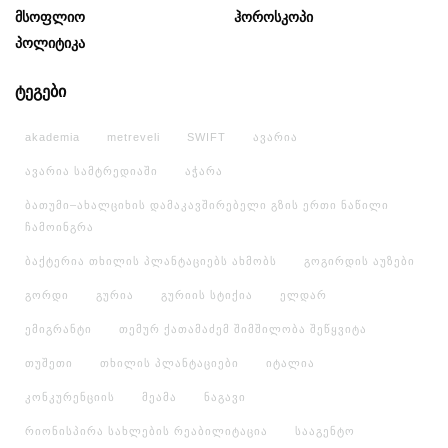
Მსოფლიო
Ჰოროსკოპი
Პოლიტიკა
ტეგები
akademia
metreveli
SWIFT
ავარია
ავარია სამტრედიაში
აჭარა
ბათუმი–ახალციხის დამაკავშირებელი გზის ერთი ნაწილი
ჩამოინგრა
ბაქტერია თხილის პლანტაციებს ახმობს
გოგირდის აუზები
გორდი
გურია
გურიის სტიქია
ელდარ
ემიგრანტი
თემურ ქათამაძემ შიმშილობა შეწყვიტა
თუშეთი
თხილის პლანტაციები
იტალია
კონკურენციის
მეამა
ნაგავი
რიონისპირა სახლების რეაბილიტაცია
სააგენტო