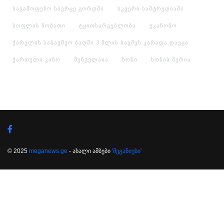
საგამოფენო სივრცე გორდში
სკვერი სამტრედიაში
სოფლის ნობათი
ტყითსარგებლობა
უკანონო
ქარელის საბავშვო ბაღში 3 წლის ბავშვს კარადა დაეცა
ქართული კინო
შენგელაია
ხონი
ხონის მერია
© 2025
meganews.ge
- ახალი ამბები
'მეგანიუსი'