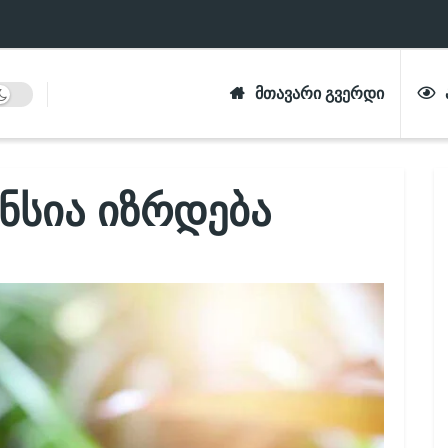
ᲛᲗᲐᲕᲐᲠᲘ ᲒᲕᲔᲠᲓᲘ
ნსია იზრდება