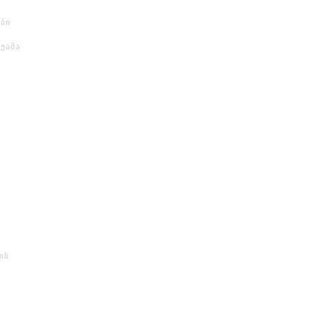
ბი
მეამა
ის