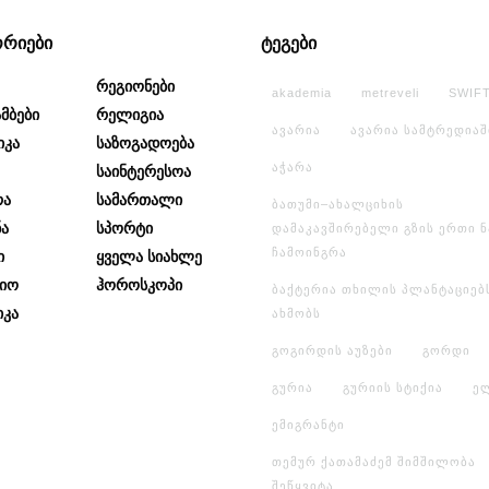
ორიები
ტეგები
Რეგიონები
akademia
metreveli
SWIF
მბები
Რელიგია
ავარია
ავარია სამტრედიაშ
იკა
Საზოგადოება
აჭარა
Საინტერესოა
რა
Სამართალი
ბათუმი–ახალციხის
ა
Სპორტი
დამაკავშირებელი გზის ერთი 
ჩამოინგრა
ი
Ყველა Სიახლე
იო
Ჰოროსკოპი
ბაქტერია თხილის პლანტაციებ
კა
ახმობს
გოგირდის აუზები
გორდი
გურია
გურიის სტიქია
ე
ემიგრანტი
თემურ ქათამაძემ შიმშილობა
შეწყვიტა