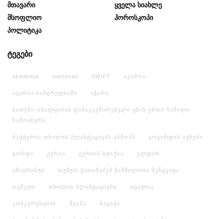
Მთავარი
Ყველა Სიახლე
Მსოფლიო
Ჰოროსკოპი
Პოლიტიკა
ტეგები
akademia
metreveli
SWIFT
ავარია
ავარია სამტრედიაში
აჭარა
ბათუმი–ახალციხის დამაკავშირებელი გზის ერთი ნაწილი
ჩამოინგრა
ბაქტერია თხილის პლანტაციებს ახმობს
გოგირდის აუზები
გორდი
გურია
გურიის სტიქია
ელდარ
ემიგრანტი
თემურ ქათამაძემ შიმშილობა შეწყვიტა
თუშეთი
თხილის პლანტაციები
იტალია
კონკურენციის
მეამა
ნაგავი