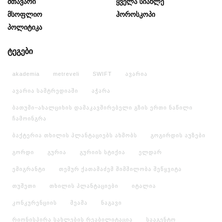
Მთავარი
Ყველა Სიახლე
Მსოფლიო
Ჰოროსკოპი
Პოლიტიკა
ტეგები
akademia
metreveli
SWIFT
ავარია
ავარია სამტრედიაში
აჭარა
ბათუმი–ახალციხის დამაკავშირებელი გზის ერთი ნაწილი
ჩამოინგრა
ბაქტერია თხილის პლანტაციებს ახმობს
გოგირდის აუზები
გორდი
გურია
გურიის სტიქია
ელდარ
ემიგრანტი
თემურ ქათამაძემ შიმშილობა შეწყვიტა
თუშეთი
თხილის პლანტაციები
იტალია
კონკურენციის
მეამა
ნაგავი
რიონისპირა სახლების რეაბილიტაცია
სააგენტო