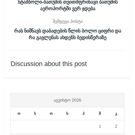
სტამბოლი-ბათუმის თვითმფრინავი ბათუმის
აეროპორტში ვერ ჯდება
შემდეგი პოსტი
რას ნიშნავს დაბადების წლის ბოლო ციფრი და
რა გავლენას ახდენს ბედისწერაზე
Discussion about this post
ᲐᲒᲕᲘᲡᲢᲝ 2026
ო
ს
ო
ხ
პ
შ
კ
1
2