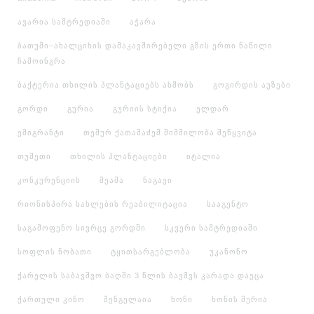
ავარია სამტრედიაში
აჭარა
ბათუმი–ახალციხის დამაკავშირებელი გზის ერთი ნაწილი
ჩამოინგრა
ბაქტერია თხილის პლანტაციებს ახმობს
გოგირდის აუზები
გორდი
გურია
გურიის სტიქია
ელდარ
ემიგრანტი
თემურ ქათამაძემ შიმშილობა შეწყვიტა
თუშეთი
თხილის პლანტაციები
იტალია
კონკურენციის
მეამა
ნაგავი
რიონისპირა სახლების რეაბილიტაცია
სააგენტო
საგამოფენო სივრცე გორდში
სკვერი სამტრედიაში
სოფლის ნობათი
ტყითსარგებლობა
უკანონო
ქარელის საბავშვო ბაღში 3 წლის ბავშვს კარადა დაეცა
ქართული კინო
შენგელაია
ხონი
ხონის მერია