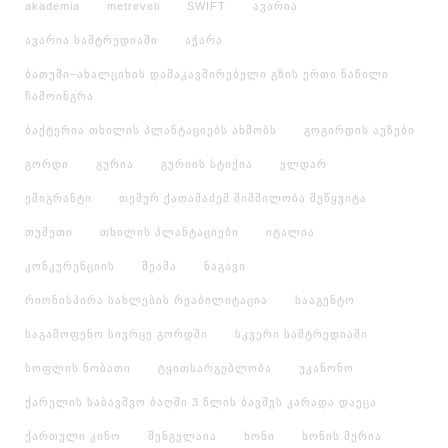
akademia
metreveli
SWIFT
ავარია
ავარია სამტრედიაში
აჭარა
ბათუმი–ახალციხის დამაკავშირებელი გზის ერთი ნაწილი
ჩამოინგრა
ბაქტერია თხილის პლანტაციებს ახმობს
გოგირდის აუზები
გორდი
გურია
გურიის სტიქია
ელდარ
ემიგრანტი
თემურ ქათამაძემ შიმშილობა შეწყვიტა
თუშეთი
თხილის პლანტაციები
იტალია
კონკურენციის
მეამა
ნაგავი
რიონისპირა სახლების რეაბილიტაცია
სააგენტო
საგამოფენო სივრცე გორდში
სკვერი სამტრედიაში
სოფლის ნობათი
ტყითსარგებლობა
უკანონო
ქარელის საბავშვო ბაღში 3 წლის ბავშვს კარადა დაეცა
ქართული კინო
შენგელაია
ხონი
ხონის მერია