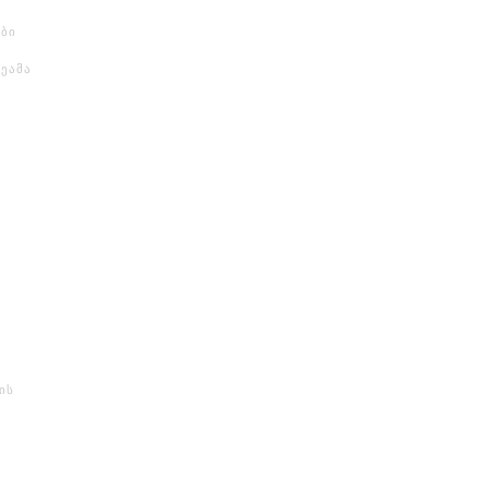
ბი
მეამა
ის