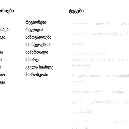
ორიები
ტეგები
Რეგიონები
akademia
metreveli
SWIF
მბები
Რელიგია
ავარია
ავარია სამტრედიაშ
იკა
Საზოგადოება
აჭარა
Საინტერესოა
რა
Სამართალი
ბათუმი–ახალციხის
ა
Სპორტი
დამაკავშირებელი გზის ერთი 
ჩამოინგრა
ი
Ყველა Სიახლე
იო
Ჰოროსკოპი
ბაქტერია თხილის პლანტაციებ
კა
ახმობს
გოგირდის აუზები
გორდი
გურია
გურიის სტიქია
ე
ემიგრანტი
თემურ ქათამაძემ შიმშილობა
შეწყვიტა