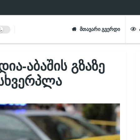
ᲛᲗᲐᲕᲐᲠᲘ ᲒᲕᲔᲠᲓᲘ
დია-აბაშის გზაზე
მსხვერპლა