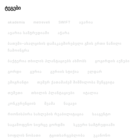
ტეგები
akademia
metreveli
SWIFT
ავარია
ავარია სამტრედიაში
აჭარა
ბათუმი–ახალციხის დამაკავშირებელი გზის ერთი ნაწილი
ჩამოინგრა
ბაქტერია თხილის პლანტაციებს ახმობს
გოგირდის აუზები
გორდი
გურია
გურიის სტიქია
ელდარ
ემიგრანტი
თემურ ქათამაძემ შიმშილობა შეწყვიტა
თუშეთი
თხილის პლანტაციები
იტალია
კონკურენციის
მეამა
ნაგავი
რიონისპირა სახლების რეაბილიტაცია
სააგენტო
საგამოფენო სივრცე გორდში
სკვერი სამტრედიაში
სოფლის ნობათი
ტყითსარგებლობა
უკანონო