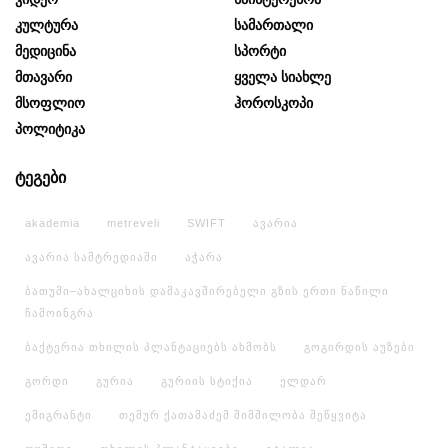
Კულტურა
Სამართალი
Მედიცინა
Სპორტი
Მთავარი
Ყველა Სიახლე
Მსოფლიო
Ჰოროსკოპი
Პოლიტიკა
ტეგები
akademia
metreveli
SWIFT
ავარია
ავარია სამტრედიაში
აჭარა
ბათუმი–ახალციხის დამაკავშირებელი გზის ერთი ნაწილი
ჩამოინგრა
ბაქტერია თხილის პლანტაციებს ახმობს
გოგირდის აუზები
გორდი
გურია
გურიის სტიქია
ელდარ
ემიგრანტი
თემურ ქათამაძემ შიმშილობა შეწყვიტა