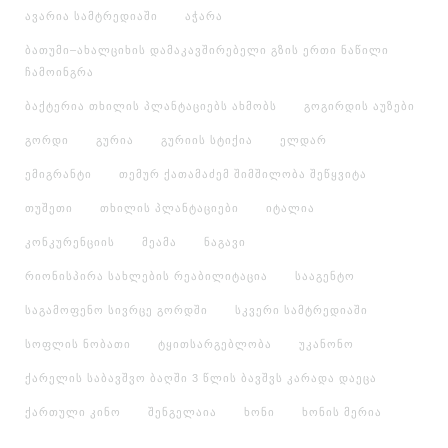
ავარია სამტრედიაში
აჭარა
ბათუმი–ახალციხის დამაკავშირებელი გზის ერთი ნაწილი
ჩამოინგრა
ბაქტერია თხილის პლანტაციებს ახმობს
გოგირდის აუზები
გორდი
გურია
გურიის სტიქია
ელდარ
ემიგრანტი
თემურ ქათამაძემ შიმშილობა შეწყვიტა
თუშეთი
თხილის პლანტაციები
იტალია
კონკურენციის
მეამა
ნაგავი
რიონისპირა სახლების რეაბილიტაცია
სააგენტო
საგამოფენო სივრცე გორდში
სკვერი სამტრედიაში
სოფლის ნობათი
ტყითსარგებლობა
უკანონო
ქარელის საბავშვო ბაღში 3 წლის ბავშვს კარადა დაეცა
ქართული კინო
შენგელაია
ხონი
ხონის მერია