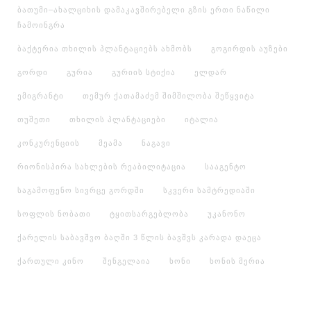
ბათუმი–ახალციხის დამაკავშირებელი გზის ერთი ნაწილი
ჩამოინგრა
ბაქტერია თხილის პლანტაციებს ახმობს
გოგირდის აუზები
გორდი
გურია
გურიის სტიქია
ელდარ
ემიგრანტი
თემურ ქათამაძემ შიმშილობა შეწყვიტა
თუშეთი
თხილის პლანტაციები
იტალია
კონკურენციის
მეამა
ნაგავი
რიონისპირა სახლების რეაბილიტაცია
სააგენტო
საგამოფენო სივრცე გორდში
სკვერი სამტრედიაში
სოფლის ნობათი
ტყითსარგებლობა
უკანონო
ქარელის საბავშვო ბაღში 3 წლის ბავშვს კარადა დაეცა
ქართული კინო
შენგელაია
ხონი
ხონის მერია