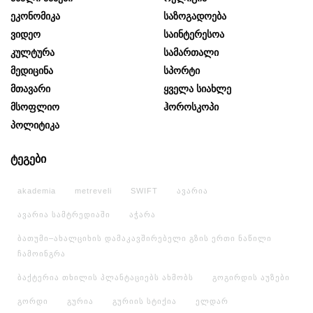
Ეკონომიკა
Საზოგადოება
Ვიდეო
Საინტერესოა
Კულტურა
Სამართალი
Მედიცინა
Სპორტი
Მთავარი
Ყველა Სიახლე
Მსოფლიო
Ჰოროსკოპი
Პოლიტიკა
ტეგები
akademia
metreveli
SWIFT
ავარია
ავარია სამტრედიაში
აჭარა
ბათუმი–ახალციხის დამაკავშირებელი გზის ერთი ნაწილი
ჩამოინგრა
ბაქტერია თხილის პლანტაციებს ახმობს
გოგირდის აუზები
გორდი
გურია
გურიის სტიქია
ელდარ