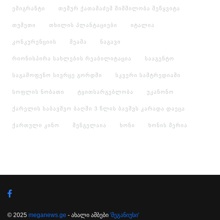
ემიგრანტი
თემურ ქათამაძემ შიმშილობა შეწყვიტა
თუშეთი
თხილის პლანტაციები
იტალია
კონკურენციის
მეამა
ნაგავი
რიონისპირა სახლების რეაბილიტაცია
სააგენტო
საგამოფენო სივრცე გორდში
სკვერი სამტრედიაში
სოფლის ნობათი
ტყითსარგებლობა
უკანონო
ქარელის საბავშვო ბაღში 3 წლის ბავშვს კარადა დაეცა
ქართული კინო
შენგელაია
ხონი
ხონის მერია
© 2025
meganews.ge
- ახალი ამბები
'მეგანიუსი'