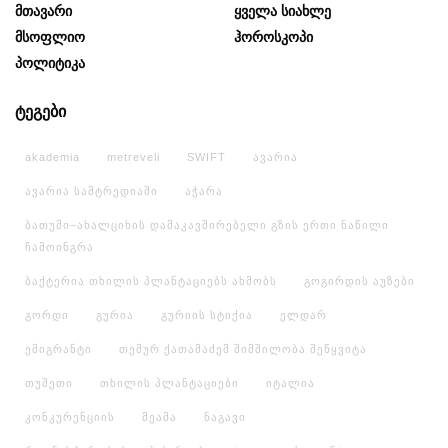
Მთავარი
Ყველა Სიახლე
Მსოფლიო
Ჰოროსკოპი
Პოლიტიკა
ტეგები
akademia
metreveli
SWIFT
ავარია
ავარია სამტრედიაში
აჭარა
ბათუმი–ახალციხის დამაკავშირებელი გზის ერთი ნაწილი
ჩამოინგრა
ბაქტერია თხილის პლანტაციებს ახმობს
გოგირდის აუზები
გორდი
გურია
გურიის სტიქია
ელდარ
ემიგრანტი
თემურ ქათამაძემ შიმშილობა შეწყვიტა
თუშეთი
თხილის პლანტაციები
იტალია
კონკურენციის
მეამა
ნაგავი